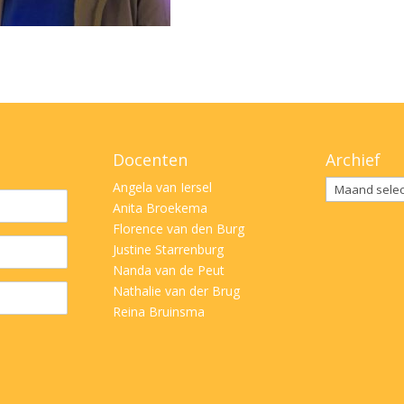
Docenten
Archief
Archief
Angela van Iersel
Anita Broekema
Florence van den Burg
Justine Starrenburg
Nanda van de Peut
Nathalie van der Brug
Reina Bruinsma