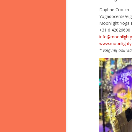
Daphne Crouch- 
Yogadocente/eig
Moonlight Yoga 
+31 6 42026600
info@moonlighty
www.moonlightyo
* volg mij ook v