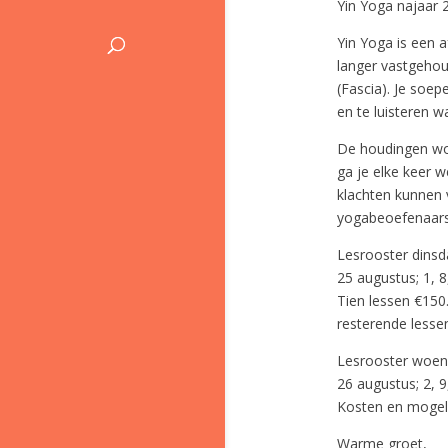
Yin Yoga najaar 
Yin Yoga is een 
langer vastgehou
(Fascia). Je soep
en te luisteren w
De houdingen wor
ga je elke keer 
klachten kunnen 
yogabeoefenaars
Lesrooster dinsd
25 augustus; 1, 
Tien lessen €150
resterende lesse
Lesrooster woen
26 augustus; 2, 
Kosten en mogeli
Warme groet,