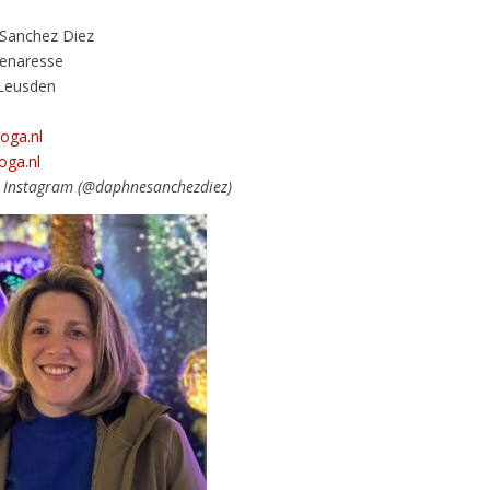
Sanchez Diez
enaresse
Leusden
oga.nl
ga.nl
ia Instagram (@daphnesanchezdiez)