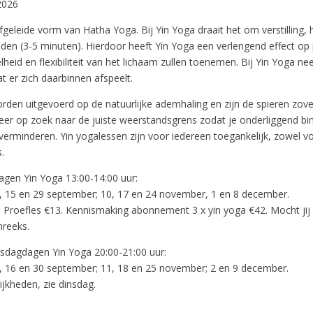
2026
afgeleide vorm van Hatha Yoga. Bij Yin Yoga draait het om verstillin
den (3-5 minuten). Hierdoor heeft Yin Yoga een verlengend effect op 
elheid en flexibiliteit van het lichaam zullen toenemen. Bij Yin Yoga 
at er zich daarbinnen afspeelt.
den uitgevoerd op de natuurlijke ademhaling en zijn de spieren zove
weer op zoek naar de juiste weerstandsgrens zodat je onderliggend bi
verminderen. Yin yogalessen zijn voor iedereen toegankelijk, zowel v
.
agen Yin Yoga 13:00-14:00 uur:
8, 15 en 29 september; 10, 17 en 24 november, 1 en 8 december.
. Proefles €13. Kennismaking abonnement 3 x yin yoga €42. Mocht jij
nreeks.
sdagdagen Yin Yoga 20:00-21:00 uur:
9, 16 en 30 september; 11, 18 en 25 november; 2 en 9 december.
jkheden, zie dinsdag.