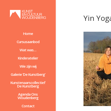
Yin Yog
Home
Cursusaanbod
Wat was…
Kinderatelier
Wie zijn wij
Galerie ‘De Kunstberg’
Kunstenaarscollectief
De Kunstberg
Agenda Ons
Woudenberg
Contact