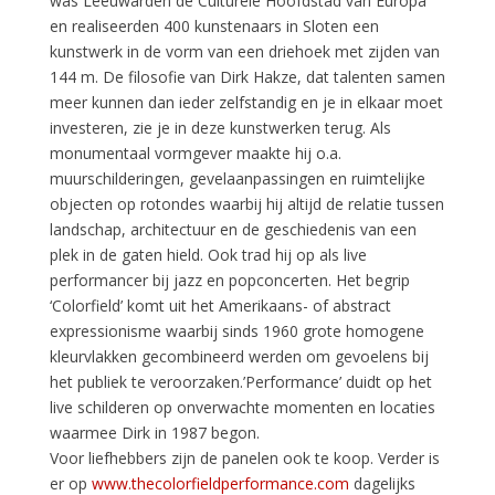
was Leeuwarden de Culturele Hoofdstad van Europa
en realiseerden 400 kunstenaars in Sloten een
kunstwerk in de vorm van een driehoek met zijden van
144 m. De filosofie van Dirk Hakze, dat talenten samen
meer kunnen dan ieder zelfstandig en je in elkaar moet
investeren, zie je in deze kunstwerken terug. Als
monumentaal vormgever maakte hij o.a.
muurschilderingen, gevelaanpassingen en ruimtelijke
objecten op rotondes waarbij hij altijd de relatie tussen
landschap, architectuur en de geschiedenis van een
plek in de gaten hield. Ook trad hij op als live
performancer bij jazz en popconcerten. Het begrip
‘Colorfield’ komt uit het Amerikaans- of abstract
expressionisme waarbij sinds 1960 grote homogene
kleurvlakken gecombineerd werden om gevoelens bij
het publiek te veroorzaken.’Performance’ duidt op het
live schilderen op onverwachte momenten en locaties
waarmee Dirk in 1987 begon.
Voor liefhebbers zijn de panelen ook te koop. Verder is
er op
www.thecolorfieldperformance.com
dagelijks