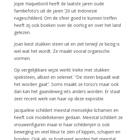
Jopie Haquebord heeft de laatste jaren oude
familiefoto’s uit de jaren ’20 uit Indonesië
nageschilderd. Om de sfeer goed te kunnen treffen
heeft zij ook boeken over de oorlog en over het land
gelezen.
Joan kiest stukken steen uit en ziet terwijl ze bezig is
wel wat het wordt. Ze maakt vooral organische
vormen.
Op vergelijkbare wijze werkt Ineke met stukken
speksteen, albast en seleniet: ”De steen bepaalt wat
het worden gaat”. Soms maakt ze torso’s maar ook
dan kan het gaandeweg iets anders worden. Er staat
zeer recent werk van haar op deze expositie.
Jacqueline schildert meestal menselijke lichamen en
heeft ook modeltekenen gedaan. Meestal schildert ze
vrouwenfiguren maar in haar schilderijen is ook
beweging en veel kleur te zien of kippen, schapen en
honden. Ook als ze boetseert worden het meestal