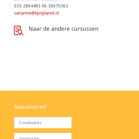
033-2864483
06-30670363
sarianne@kpnplanet.nl
Naar de andere cursussen

Nieuwsbrief