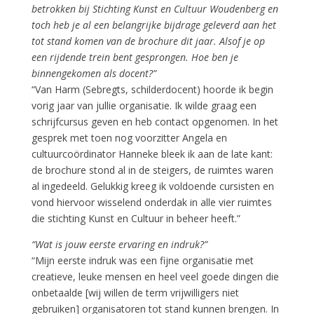
betrokken bij Stichting Kunst en Cultuur Woudenberg en
toch heb je al een belangrijke bijdrage geleverd aan het
tot stand komen van de brochure dit jaar. Alsof je op
een rijdende trein bent gesprongen. Hoe ben je
binnengekomen als docent?”
“Van Harm (Sebregts, schilderdocent) hoorde ik begin
vorig jaar van jullie organisatie. Ik wilde graag een
schrijfcursus geven en heb contact opgenomen. In het
gesprek met toen nog voorzitter Angela en
cultuurcoördinator Hanneke bleek ik aan de late kant:
de brochure stond al in de steigers, de ruimtes waren
al ingedeeld. Gelukkig kreeg ik voldoende cursisten en
vond hiervoor wisselend onderdak in alle vier ruimtes
die stichting Kunst en Cultuur in beheer heeft.”
“Wat is jouw eerste ervaring en indruk?”
“Mijn eerste indruk was een fijne organisatie met
creatieve, leuke mensen en heel veel goede dingen die
onbetaalde [wij willen de term vrijwilligers niet
gebruiken] organisatoren tot stand kunnen brengen. In