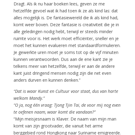
Dragt. Als ik nu haar boeken lees, geven ze me
hetzelfde gevoel wat ik had toen ik ze als kind las: dat
alles mogelijk is. De fantasiewereld die ik als kind had,
komt weer boven. Deze fantasie is creativiteit die je in
alle geledingen nodig hebt, terwijl er steeds minder
ruimte voor is. Het werk moet efficiënter, sneller en je
moet het kunnen evalueren met standaardformulieren.
Je gewerkte uren moet je soms tot op de vijf minuten
kunnen verantwoorden. Dus aan de ene kant zie je
telkens meer van hetzelfde, terwijl er aan de andere
kant juist dringend mensen nodig zijn die net even
anders durven en kunnen denken.”
“Dat is waar Kunst en Cultuur voor staat, dus van harte
welkom Mandy.”
“O ja, nog één vraag: Tjong Tjin Tai, de voor mij nog even
te oefenen naam, waar komt die vandaan?”
“Mijn meisjesnaam is Klaver. De naam van mijn man
komt van zijn grootvader, die vanuit het arme
berggebied rond Hongkong naar Suriname emigreerde.