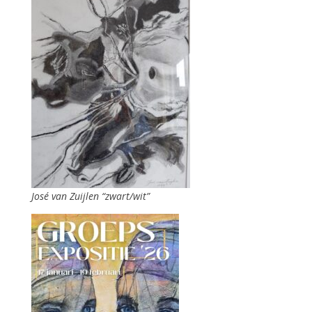
José van Zuijlen “zwart/wit”