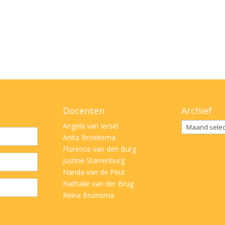
Docenten
Archief
Archief
Angela van Iersel
Anita Broekema
Florence van den Burg
Justine Starrenburg
Nanda van de Peut
Nathalie van der Brug
Reina Bruinsma