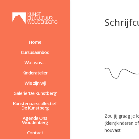
Schrijf
Home
Cursusaanbod
Wat was…
Kinderatelier
Wie zijn wij
Galerie ‘De Kunstberg’
Kunstenaarscollectief
De Kunstberg
Zou jij graag je 
Agenda Ons
Woudenberg
(klein)kinderen o
houvast.
Contact