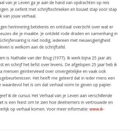
aal van je Leven ga je aan de hand van opdrachten op reis
ingen. Je oefent met schrijftechnieken en bouwt stap voor stap
 van jouw verhaal.
ijgen herinnering betekenis en ontstaat overzicht over wat er
euzes die je maakte. Je ontdekt rode draden en samenhang in
 Schrijfervaring is niet nodig, iedereen met nieuwsgierigheid
 leven is welkom aan de schrijftafel.
m is Nathalie van der Brug (1977). Ik werk bijna 25 jaar als
st en schrijf het liefst over levens. De afgelopen 25 jaar heb ik
dia mensen geïnterviewd over onvergetelijke en vaak ook
nsgebeurtenissen. Het heeft me geleerd dat in ieder mens een
oe waardevol het is om dat verhaal vorm te geven op papier.
geef ik de cursus Het Verhaal van je Leven aan verschillende
Het is een feest om te zien hoe deelnemers in vertrouwde en
tterlijk op verhaal komen. Voor meer informatie:
www.ik-