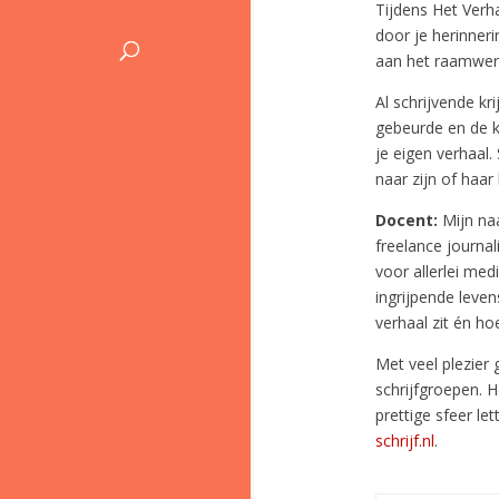
Tijdens Het Verh
door je herinner
aan het raamwerk
Al schrijvende kr
gebeurde en de k
je eigen verhaal.
naar zijn of haar
Docent:
Mijn naa
freelance journali
voor allerlei me
ingrijpende leve
verhaal zit én h
Met veel plezier 
schrijfgroepen. 
prettige sfeer le
schrijf.nl
.